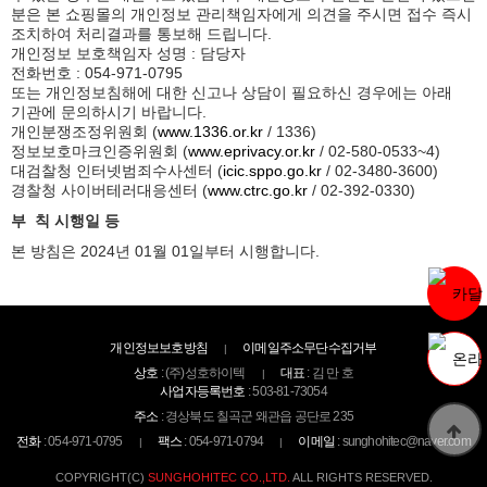
분은 본 쇼핑몰의 개인정보 관리책임자에게 의견을 주시면 접수 즉시
조치하여 처리결과를 통보해 드립니다.
개인정보 보호책임자 성명 : 담당자
전화번호 : 054-971-0795
또는 개인정보침해에 대한 신고나 상담이 필요하신 경우에는 아래
기관에 문의하시기 바랍니다.
개인분쟁조정위원회 (
www.1336.or.kr
/ 1336)
정보보호마크인증위원회 (
www.eprivacy.or.kr
/ 02-580-0533~4)
대검찰청 인터넷범죄수사센터 (
icic.sppo.go.kr
/ 02-3480-3600)
경찰청 사이버테러대응센터 (
www.ctrc.go.kr
/ 02-392-0330)
부 칙 시행일 등
본 방침은 2024년 01월 01일부터 시행합니다.
개인정보보호방침
이메일주소무단수집거부
상호
: (주)성호하이텍
대표
: 김 만 호
사업자등록번호
: 503-81-73054
주소
: 경상북도 칠곡군 왜관읍 공단로 235
전화
: 054-971-0795
팩스
: 054-971-0794
이메일
: sunghohitec@naver.com
COPYRIGHT(C)
SUNGHOHITEC CO.,LTD.
ALL RIGHTS RESERVED.